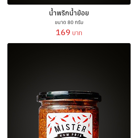
น้ำพริกน้ำย้อย
ขนาด 80 กรัม
169
บาท