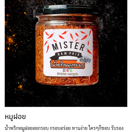
หมูฝอย
น้ำพริกหมูฝอยอยกรอบ กรอบอร่อย ทานง่าย ใครๆก็ชอบ รับรอง