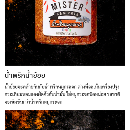
น้ำพริกน้ำย้อย
น้ำย้อยจะคล้ายกันกับน้ำพริกหมูกระจก ต่างที่จะเน้นเครื่องปรุง
กระเทียมหอมแดงผัดคั่วกับน้ำมัน ใส่หมูกระจกนิดหน่อย รสชาติ
จะเข้มข้นกว่าน้ำพริกหมูกระจก